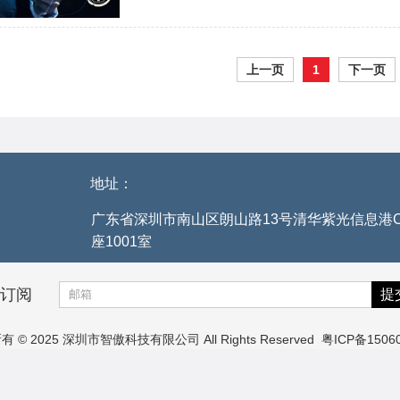
上一页
1
下一页
地址：
广东省深圳市南山区朗山路13号清华紫光信息港
座1001室
订阅
 © 2025 深圳市智傲科技有限公司 All Rights Reserved
粤ICP备1506
式主板厂家
，
Mini-itx主板
，
工业主板
，
X86主板
，
3.5寸主板
，
ARM 主板