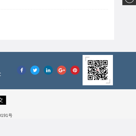
送
C
0191号
，
嵌入式主板招商