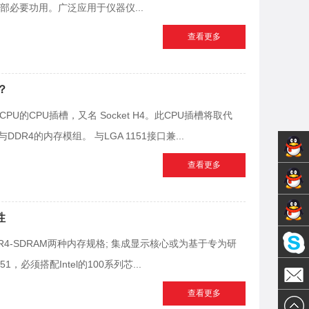
必要功用。广泛应用于仪器仪...
查看更多
u？
构CPU的CPU插槽，又名 Socket H4。此CPU插槽将取代
3与DDR4的内存模组。 与LGA 1151接口兼...
查看更多
销售1-
技术支
性
黄先生
DR4-SDRAM两种内存规格; 集成显示核心或为基于专为研
销售2-
持-张
151，必须搭配Intel的100系列芯...
Olivia
陈先生
先生
查看更多
邮件发