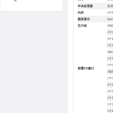
中央处理器
支持 
内存
1个D
图形显示
Inte
芯片组
298
1个
3个
1个
2组
1个
1个
前置I/O接口
1组F
1个
2个
2个
1个1
1个
1个