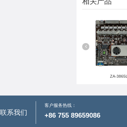
相关产品
26POEL6
ZA-2980L6
ZA-3865
客户服务热线：
联系我们
+86 755 89659086