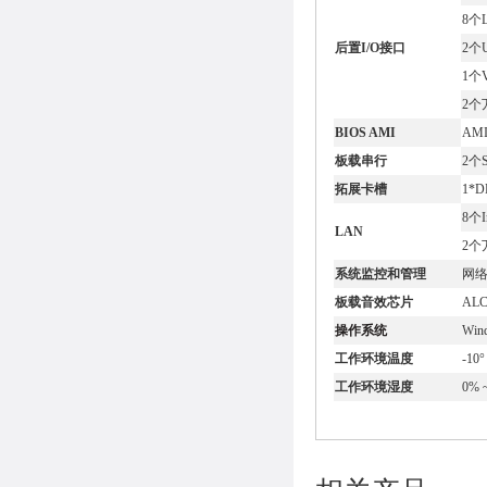
8个
后置I/O接口
2个
1个
2个
BIOS AMI
AMI
板载串行
2个
拓展卡槽
1*D
8个I
LAN
2个
系统监控和管理
网络
板载音效芯片
AL
操作系统
Win
工作环境温度
-10°
工作环境湿度
0%