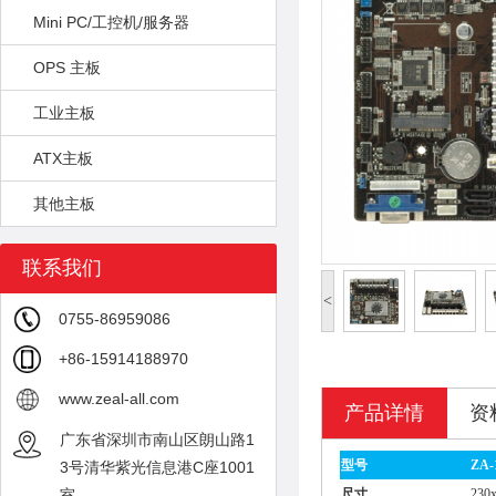
Mini PC/工控机/服务器
OPS 主板
工业主板
ATX主板
其他主板
联系我们
<
0755-86959086
+86-15914188970
www.zeal-all.com
产品详情
资
广东省深圳市南山区朗山路1
型号
ZA-
3号清华紫光信息港C座1001
室
尺寸
230